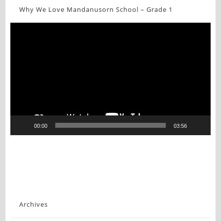
Why We Love Mandanusorn School – Grade 1
Video
Player
00:00
03:56
Archives