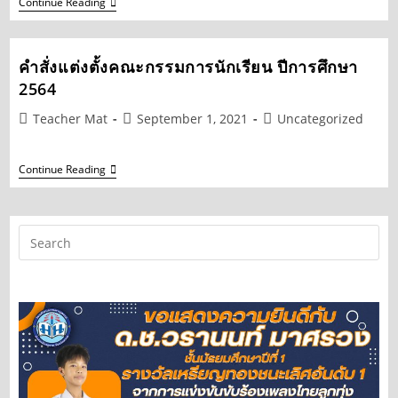
บรรยากาศ
Continue Reading
การ
รับ
เงิน
เยียวยา
คำสั่งแต่งตั้งคณะกรรมการนักเรียน ปีการศึกษา
2000
2564
บาท
โรงเรียน
มา
Post
Post
Post
Teacher Mat
September 1, 2021
Uncategorized
รดาณุ
author:
published:
category:
สรณ์
คำ
Continue Reading
สั่ง
แต่ง
ตั้ง
คณะ
กรรมการ
นักเรียน
ปี
การ
ศึกษา
2564