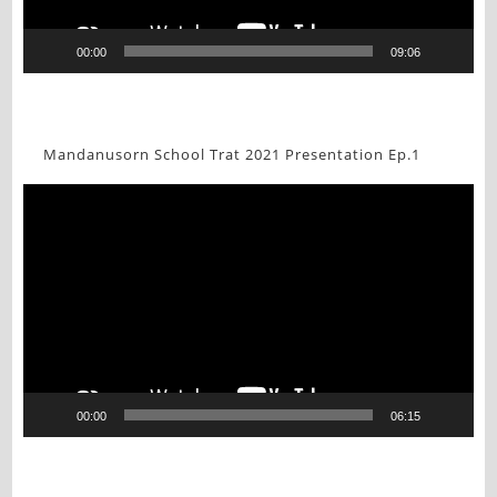
00:00
09:06
Mandanusorn School Trat 2021 Presentation Ep.1
Video
Player
00:00
06:15