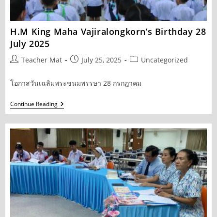
H.M King Maha Vajiralongkorn’s Birthday 28
July 2025
Post
Post
Post
Teacher Mat
July 25, 2025
Uncategorized
author:
published:
category:
โอกาสวันเฉลิมพระชนมพรรษา 28 กรกฎาคม
H.M
Continue Reading
King
Maha
Vajiralongkorn’s
Birthday
28
July
2025