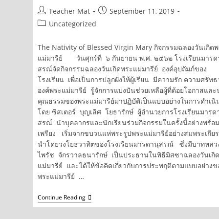
“การ
Post
Post
Teacher Mat
September 11, 2019
พัฒนา
author:
published:
ศักยภาพ
Post
Uncategorized
ครู
category:
เพื่อ
พัฒนา
The Nativity of Blessed Virgin Mary กิจกรรมฉลองวันเกิด
โรงเรียน
แม่มารีย์ วันศุกร์ที่ ๖ กันยายน พ.ศ. ๒๕๖๒ โรงเรียนมารด
คุณธรรม”
สรณ์จัดกิจกรรมฉลองวันเกิดพระแม่มารีย์ องค์อุปถัมภ์ของ
โรงเรียน เพื่อเป็นการปลูกฝังให้ผู้เรียน มีความรัก ความศรัทธ
องค์พระแม่มารีย์ รู้จักการแบ่งปันช่วยเหลือผู้ที่ด้อยโอกาสแล
คุณธรรมของพระแม่มารีย์มาปฏิบัติเป็นแบบอย่างในการดำเนิน
โดย ซิสเตอร์ บุญเลิศ โยธารักษ์ ผู้อำนวยการโรงเรียนมารดา
สรณ์ นำบุคลากรและนักเรียนร่วมกิจกรรมในครั้งนี้อย่างพร้อ
เพรียง เริ่มจากขบวนแห่พระรูปพระแม่มารีย์อย่างสมพระเกียร
นำโดยวงโยธวาทิตของโรงเรียนมารดานุสรณ์ ซึ่งมีบาทหลว
ไพรัช จักรวาลธนารักษ์ เป็นประธานในพิธีมิสซาฉลองวันเกิ
แม่มารีย์ และได้ให้ข้อคิดเกี่ยวกับการประพฤติตามแบบอย่างข
พระแม่มารีย์ …
กิจกรรม
Continue Reading
ฉลอง
วัน