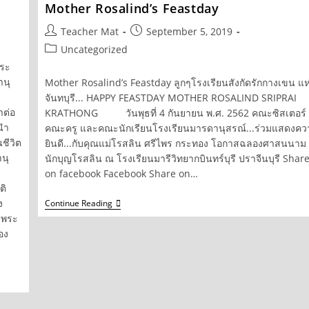
Mother Rosalind’s Feastday
Post
Post
Teacher Mat
September 5, 2019
author:
published:
Post
Uncategorized
category:
พระ
านุ
Mother Rosalind’s Feastday ลูกๆโรงเรียนสังกัดรักกางเขน แห
จันทบุรี... HAPPY FEASTDAY MOTHER ROSALIND SRIPRAI
าต่อ
KRATHONG วันพุธที่ 4 กันยายน พ.ศ. 2562 คณะซิสเตอร์
ะนำ
คณะครู และคณะนักเรียนโรงเรียนมารดานุสรณ์...ร่วมแสดงคว
ชีวิต
ยินดี...กับคุณแม่โรสลิน ศรีไพร กระทอง โอกาสฉลองศาสนนาม
นุ
นักบุญโรสลิน ณ โรงเรียนมารีวิทยากบินทร์บุรี ปราจีนบุรี Shar
ม
on facebook Facebook Share on…
ติ
Mother
ง
Continue Reading
Rosalind’s
ดพระ
Feastday
อง