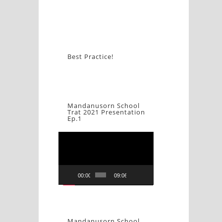
Best Practice!
Mandanusorn School
Trat 2021 Presentation
Ep.1
Video
Player
00:00
09:06
Mandanusorn School