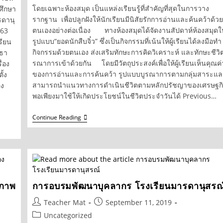
โดยเฉพาะห้องสมุด เป็นแหล่งเรียนรู้ที่สำคัญที่สุดในการวาง
ศึกษา
รากฐาน เพื่อปลูกฝังให้นักเรียนมีนิสัยรักการอ่านและค้นคว้าด้วย
รดานุ
ตนเองอย่างต่อเนื่อง ทางห้องสมุดได้จัดงานสัปดาห์ห้องสมุด
563
รูปแบบ“ยอดนักสืบจิ๋ว” ซึ่งเป็นกิจกรรมที่เน้นให้ผู้เรียนได้ลงมือทำ
รียน
กิจกรรมด้วยตนเอง ส่งเสริมทักษะการคิดวิเคราะห์ และทักษะชีวิต
ยธา
รณาการเข้าด้วยกัน โดยมีวัตถุประสงค์เพื่อให้ผู้เรียนเห็นคุณค่
ื่อง
ของการอ่านและการค้นคว้า รูปแบบบูรณาการตามกลุ่มสาระแล
้ง
สามารถนำแนวทางการดำเนินชีวิตตามหลักปรัชญาของเศรษฐก
อง
พอเพียงมาใช้ให้เกิดประโยชน์ในชีวิตประจำวันได้ Previous…
ะมุข
สัปดาห์
Continue Reading
ห้อง
สมุด
ประจำ
ปี
การ
ศึกษา
2562
ยภาพ
การอบรมพัฒนาบุคลากร โรงเรียนมารดานุสรณ
Post
Post
Teacher Mat
September 11, 2019
author:
published:
Post
Uncategorized