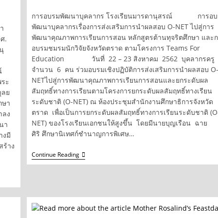
category:
การอบรมพัฒนาบุคลากร โรงเรียนมารดานุสรณ์ การอบ
พัฒนาบุคลากรเรื่องการส่งเสริมการนำผลสอบ O-NET ไปสู่การ
นา
พัฒนาคุณภาพการเรียนการสอน หลักสูตรต้านทุจริตศึกษา และ
ศ.
อบรมชมรมนักวิจัยจังหวัดตราด ตามโครงการ Teams For
นุ
Education วันที่ 22 – 23 สิงหาคม 2562 บุคลากรครู
จำนวน 6 คน ร่วมอบรมเชิงปฏิบัติการส่งเสริมการนำผลสอบ O
์
NETไปสู่การพัฒนาคุณภาพการเรียนการสอนและยกระดับผล
พระ
สัมฤทธิ์ทางการเรียนตามโครงการยกระดับผลสัมฤทธิ์ทางเรียน
ุลย
ระดับชาติ (O-NET) ณ ห้องประชุมสำนักงานศึกษาธิการจังหวัด
กษา
ตราด เพื่อเป็นการยกระดับผลสัมฤทธิ์ทางการเรียนระดับชาติ (O
าลง
NET) ของโรงเรียนเอกชนให้สูงขึ้น โดยมีนายบุญเรือน ฉาย
ฒนา
ศิริ ศึกษานิเทศก์ชำนาญการพิเศษ…
างมี
สร้าง
การ
Continue Reading
อบรม
พัฒนา
บุคลากร
โรงเรียน
มารดา
นุ
สรณ์