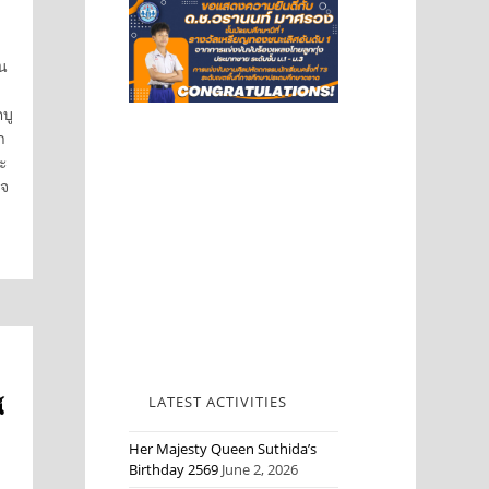
ใน
บู
า
ะ
ิจ
LATEST ACTIVITIES
์
Her Majesty Queen Suthida’s
Birthday 2569
June 2, 2026