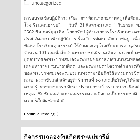
author:
published:
Post
Uncategorized
category:
การอบรมเชิงปฏิบัติการ เรื่อง “การพัฒนาศักยภาพครู เพื่อพัฒ
โรงเรียนคุณธรรม” วันที่ 31 สิงหาคม และ 1 กันยายน พ.
2562 ซิสเตอร์บุญเลิศ โยธารักษ์ ผู้อำนวยการโรงเรียนมารดา
สรณ์ จัดอบรมเชิงปฏิบัติการเรื่อง “การพัฒนาศักยภาพครู เพื่อ
พัฒนาโรงเรียนคุณธรรม” ให้กับคณะครูโรงเรียนมารดานุสรณ
จำนวน 101 คนเพื่อสืบสานพระราชปณิธานเดินตามรอยเบื้อง
ยุคลบาทของพระบาทสมเด็จพระบรมชนกาธิเบศรมหาภูมิพลอด
เดชมหาราชบรมนาถบพิตร และพระบรมราโชวาทด้านการศึ
ของ พระบาทสมเด็จพระปรเมนทรรามาธิบดีศรีสินทรมหาวชิร
กรณ พระวชิรเกล้าเจ้าอยู่หัวรัชกาลที่ ๑๐ และเพื่อให้ครูได้พั
ความรู้ ความสามารถ ทักษะ ประสบการณ์ กระบวนการคิดอย่
เหตุผล ซึมซับคุณค่าแห่งคุณธรรมความดีอย่างเป็นธรรมชาติ 
ความรู้สึกผิดชอบชั่วดี …
การ
Continue Reading
อบรม
เชิง
ปฏิบัติ
การ
กิจกรรมฉลองวันเกิดพระแม่มารีย์
เรื่อง