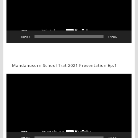
00:00
09:06
Mandanusorn School Trat 2021 Presentation Ep.1
Video
Player