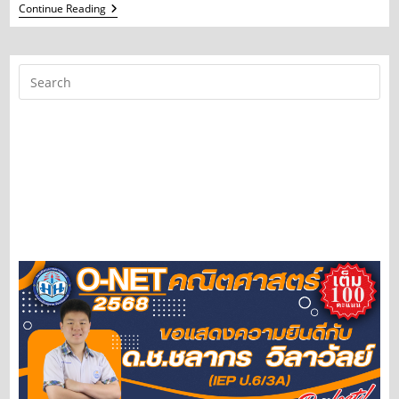
Honoring
Continue Reading
H.M
King
Maha
Vajiralongkorn