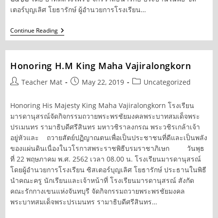
เตอร์บุญเลิศ โยธารักษ์ ผู้อำนวยการโรงเรียน…
มิส
Continue Reading
ชา
ขอ
พร
พระ
Honoring H.M King Maha Vajiralongkorn
เป็น
เจ้า
Post
Post
Post
Teacher Mat
May 22, 2019
Uncategorized
ใน
author:
published:
category:
วัน
เปิด
Honoring His Majesty King Maha Vajiralongkorn โรงเรียน
ภาค
มารดานุสรณ์จัดกิจกรรมถวายพระพรชัยมงคลพระบาทสมเด็จพระ
เรียน
ปี
ปรเมนทร รามาธิบดีศรีสินทร มหาวชิราลงกรณ พระวชิรเกล้าเจ้า
การ
อยู่หัวและ ถวายสัตย์ปฏิญาณตนเพื่อเป็นประชาชนที่ดีและเป็นพลัง
ศึกษา
2562
ของแผ่นดินเนื่องในวโรกาสพระราชพิธีบรมราชาภิเษก วันพุธ
ที่ 22 พฤษภาคม พ.ศ. 2562 เวลา 08.00 น. โรงเรียนมารดานุสรณ์
โดยผู้อำนวยการโรงเรียน ซิสเตอร์บุญเลิศ โยธารักษ์ ประธานในพิธี
นำคณะครู นักเรียนและเจ้าหน้าที่ โรงเรียนมารดานุสรณ์ สังกัด
คณะรักกางเขนแห่งจันทบุรี จัดกิจกรรมถวายพระพรชัยมงคล
พระบาทสมเด็จพระปรเมนทร รามาธิบดีศรีสินทร…