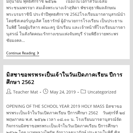
มิถุนายน พุทธศักราช ๒๕๖๒ เนื่องในโอกาสวันเฉลิม
พระชนมพรรษา สมเด็จพระนางเจ้าสุทิดา พัชรสุธาพิมลลักษณ
พระบรมราชินี ประจำปีพุทธศักราช 2562โรงเรียนมารดานุสรณ์นำ
โดยซิสเตอร์บุญเลิศ โยธารักษ์ ผู้อำนวยการโรงเรียน เป็นประธาน
ในพิธี โดยผู้บริหาร คณะครู นักเรียน และเจ้าหน้าที่โรงเรียนมารดา
นุสรณ์ ในสังกัดคณะรักกางเขนแห่งจันทบุรี ร่วมพิธีถวายพระพร
ชัยมงคล…
พิธี
Continue Reading
ถวาย
พระพร
ชัยมงคล
วัน
มิสชาขอพรพระเป็นเจ้าในวันเปิดภาคเรียน ปีการ
เฉลิม
ศึกษา 2562
พระชนมพรรษา
สมเด็จ
พระ
Post
Post
Post
Teacher Mat
May 24, 2019
Uncategorized
นาง
author:
published:
category:
เจ้าฯ
พระบรม
OPENING OF THE SCHOOL YEAR 2019 HOLY MASS มิสชาขอ
ราชินี
พรพระเป็นเจ้าในวันเปิดภาคเรียน ปีการศึกษา 2562 วันศุกร์ที่ ๒๔
พฤษภาคม พ.ศ. ๒๕๖๒ เวลา ๐๘.๐๐ น. โรงเรียนมารดานุสรณ์จัด
กิจกรรมมิสซาขอพรพระเป็นเจ้าในวันเปิดภาคเรียน ปีการศึกษา
๒๕๖๒ โดย บาทหลวงไพรัช จักรวาลธนารักษ์ ประธานในพิธี ซิส