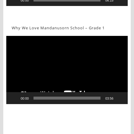
00:00
06:15
Why We Love Mandanusorn School – Grade 1
Video
Player
00:00
03:56