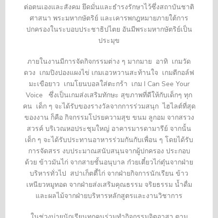
ต่อตนเองและสังคม ยึดมั่นและธำรงรักษาไว้ซึ่งสถาบันชาติ
ศาสนา พระมหากษัตริย์ และเคารพกฎหมายภายใต้การ
ปกครองในระบอบประชาธิปไตย อันมีพระมหากษัตริย์เป็น
ประมุข
ภายในงานมีการจัดกิจกรรมต่าง ๆ มากมาย อาทิ เกมวัด
ดวง เกมปิงปองแผงไข่ เกมเอวหวานสะท้านใจ เกมตีกอล์ฟ
มะเขือยาว เกมโยนบอลใส่ตะกร้า เกม I Can See Your
Voice ซึ่งเป็นเกมส่งเสริมทักษะ สุขภาพที่ดีให้กับเด็กๆ ทุก
คน เด็ก ๆ จะได้รับของรางวัลจากการร่วมสนุก ไฮไลต์ที่สุด
ของงาน ก็คือ กิจกรรมโปรยความสุข ขนม ลูกอม จากสรวง
สวรค์ บริเวณหอประชุมใหญ่ อาคารมารดามารีย์ จากนั้น
เด็ก ๆ จะได้รับประทานอาหารร่วมกันกับเพื่อน ๆ โดยได้รับ
การจัดสรร งบประมาณสนับสนุนจากผู้ปกครอง ประกอบ
ด้วย ข้าวมันไก่ จากสายชั้นอนุบาล ก๋วยเตี๋ยวไก่ตุ๋นจากฝ่าย
บริหารทั่วไป สปาเก็ตตี้ไก่ จากฝ่ายกิจการนักเรียน ข้าว
เหนียวหมูทอด จากฝ่ายส่งเสริมคุณธรรม จริยธรรม น้ำดื่ม
และผลไม้จากฝ่ายบริหารหลักสูตรและงานวิชาการ
ในช่วงบ่ายนักเรียนทุกคนร่วมทำกิจกรรมจิตอาสา ตาม