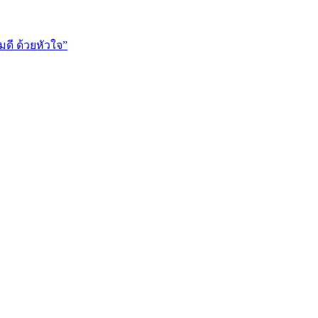
ี ด้วยหัวใจ”