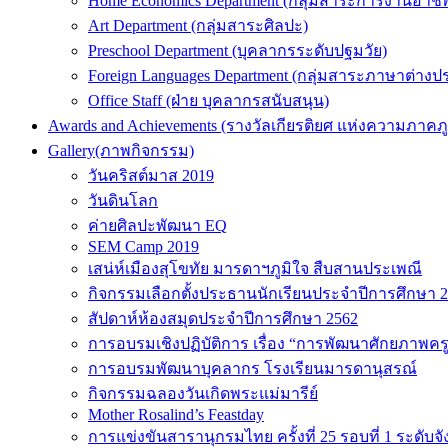
Home Economics Department (กลุ่มสาระการงานอาชี
Art Department (กลุ่มสาระศิลปะ)
Preschool Department (บุคลากรระดับปฐมวัย)
Foreign Languages Department (กลุ่มสาระภาษาต่างป
Office Staff (ฝ่าย บุคลากรสนับสนุน)
Awards and Achievements (รางวัลเกียรติยศ แห่งความภาคภู
Gallery(ภาพกิจกรรม)
วันคริสต์มาส 2019
วันดินโลก
ค่ายศิลปะพัฒนา EQ
SEM Camp 2019
เสน่ห์เมืองสุโขทัย มารดาฯภูมิใจ สืบสานประเพณี
กิจกรรมเลือกตั้งประธานนักเรียนประจำปีการศึกษา 
สัปดาห์ห้องสมุดประจำปีการศึกษา 2562
การอบรมเชิงปฏิบัติการ เรื่อง “การพัฒนาศักยภาพคร
การอบรมพัฒนาบุคลากร โรงเรียนมารดานุสรณ์
กิจกรรมฉลองวันเกิดพระแม่มารีย์
Mother Rosalind’s Feastday
การแข่งขันสารานุกรมไทย ครั้งที่ 25 รอบที่ 1 ระดับจั