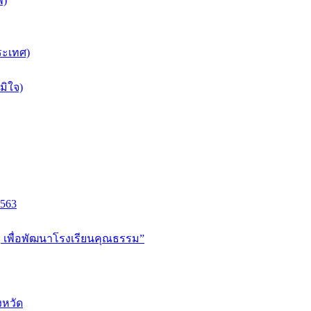
พ)
ระเทศ)
มิใจ)
2563
ู เพื่อพัฒนาโรงเรียนคุณธรรม”
งหวัด