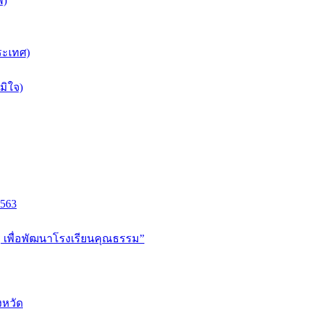
พ)
ระเทศ)
มิใจ)
2563
ู เพื่อพัฒนาโรงเรียนคุณธรรม”
งหวัด