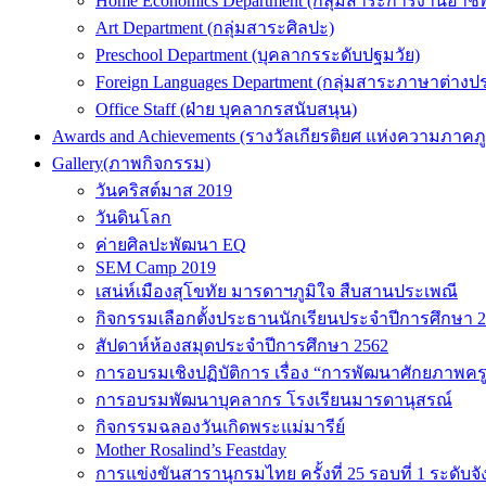
Home Economics Department (กลุ่มสาระการงานอาชี
Art Department (กลุ่มสาระศิลปะ)
Preschool Department (บุคลากรระดับปฐมวัย)
Foreign Languages Department (กลุ่มสาระภาษาต่างป
Office Staff (ฝ่าย บุคลากรสนับสนุน)
Awards and Achievements (รางวัลเกียรติยศ แห่งความภาคภู
Gallery(ภาพกิจกรรม)
วันคริสต์มาส 2019
วันดินโลก
ค่ายศิลปะพัฒนา EQ
SEM Camp 2019
เสน่ห์เมืองสุโขทัย มารดาฯภูมิใจ สืบสานประเพณี
กิจกรรมเลือกตั้งประธานนักเรียนประจำปีการศึกษา 
สัปดาห์ห้องสมุดประจำปีการศึกษา 2562
การอบรมเชิงปฏิบัติการ เรื่อง “การพัฒนาศักยภาพคร
การอบรมพัฒนาบุคลากร โรงเรียนมารดานุสรณ์
กิจกรรมฉลองวันเกิดพระแม่มารีย์
Mother Rosalind’s Feastday
การแข่งขันสารานุกรมไทย ครั้งที่ 25 รอบที่ 1 ระดับจั