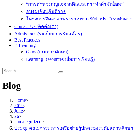
“การทำพวงกุญแจจากดินและการทำผ้ามัดย้อม”
อบรมเชิงปฏิบัติการ
โครงการจิตอาสาพระราชทาน 904 วปร. “เราทำความด
Contact Us (ติดต่อเรา)
Admissions (ระเบียบการรับสมัคร)
Best Practices
E-Learning
Game(เกมการศึกษา)
Learning Resources (สื่อการเรียนรู้)
Blog
Home
>
2019
>
June
>
26
>
Uncategorized
>
ประชุมคณะกรรมการเครือข่ายผู้ปกครองระดับสถานศึกษ