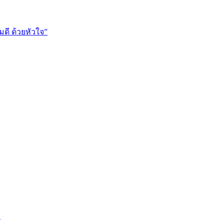
ี ด้วยหัวใจ”
า