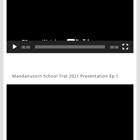
00:00
09:06
Mandanusorn School Trat 2021 Presentation Ep.1
Video
Player