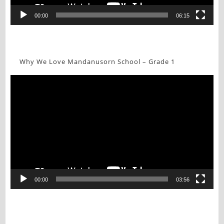
00:00
06:15
Why We Love Mandanusorn School – Grade 1
Video
Player
00:00
03:56