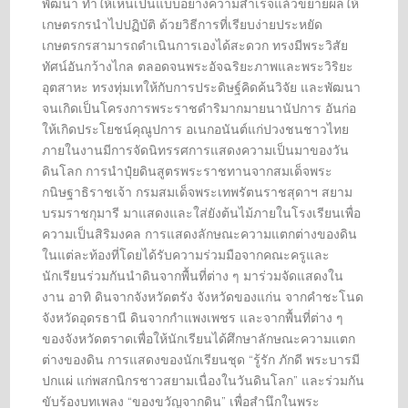
พัฒนา ทำให้เห็นเป็นแบบอย่างความสำเร็จแล้วขยายผลให้
เกษตรกรนำไปปฏิบัติ ด้วยวิธีการที่เรียบง่ายประหยัด
เกษตรกรสามารถดำเนินการเองได้สะดวก ทรงมีพระวิสัย
ทัศน์อันกว้างไกล ตลอดจนพระอัจฉริยะภาพและพระวิริยะ
อุตสาหะ ทรงทุ่มเทให้กับการประดิษฐ์คิดค้นวิจัย และพัฒนา
จนเกิดเป็นโครงการพระราชดำริมากมายนานัปการ อันก่อ
ให้เกิดประโยชน์คุณูปการ อเนกอนันต์แก่ปวงชนชาวไทย
ภายในงานมีการจัดนิทรรศการแสดงความเป็นมาของวัน
ดินโลก การนำปุ๋ยดินสูตรพระราชทานจากสมเด็จพระ
กนิษฐาธิราชเจ้า กรมสมเด็จพระเทพรัตนราชสุดาฯ สยาม
บรมราชกุมารี มาแสดงและใส่ยังต้นไม้ภายในโรงเรียนเพื่อ
ความเป็นสิริมงคล การแสดงลักษณะความแตกต่างของดิน
ในแต่ละท้องที่โดยได้รับความร่วมมือจากคณะครูและ
นักเรียนร่วมกันนำดินจากพื้นที่ต่าง ๆ มาร่วมจัดแสดงใน
งาน อาทิ ดินจากจังหวัดตรัง จังหวัดของแก่น จากคำชะโนด
จังหวัดอุดรธานี ดินจากกำแพงเพชร และจากพื้นที่ต่าง ๆ
ของจังหวัดตราดเพื่อให้นักเรียนได้ศึกษาลักษณะความแตก
ต่างของดิน การแสดงของนักเรียนชุด “รู้รัก ภักดี พระบารมี
ปกแผ่ แก่พสกนิกรชาวสยามเนื่องในวันดินโลก” และร่วมกัน
ขับร้องบทเพลง “ของขวัญจากดิน” เพื่อสำนึกในพระ