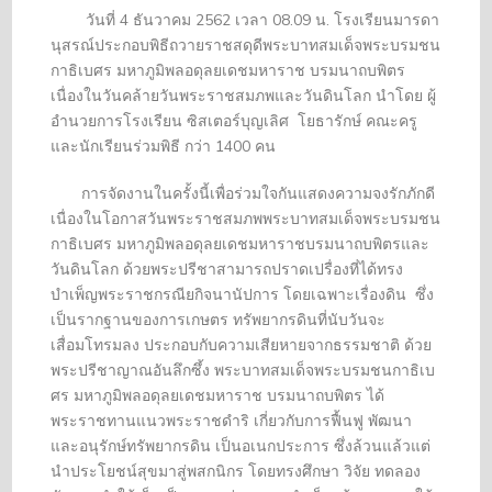
วันที่ 4 ธันวาคม 2562 เวลา 08.09 น. โรงเรียนมารดา
นุสรณ์ประกอบพิธีถวายราชสดุดีพระบาทสมเด็จพระบรมชน
กาธิเบศร มหาภูมิพลอดุลยเดชมหาราช บรมนาถบพิตร
เนื่องในวันคล้ายวันพระราชสมภพและวันดินโลก นำโดย ผู้
อำนวยการโรงเรียน ซิสเตอร์บุญเลิศ โยธารักษ์ คณะครู
และนักเรียนร่วมพิธี กว่า 1400 คน
การจัดงานในครั้งนี้เพื่อร่วมใจกันแสดงความจงรักภักดี
เนื่องในโอกาสวันพระราชสมภพพระบาทสมเด็จพระบรมชน
กาธิเบศร มหาภูมิพลอดุลยเดชมหาราชบรมนาถบพิตรและ
วันดินโลก ด้วยพระปรีชาสามารถปราดเปรื่องที่ได้ทรง
บำเพ็ญพระราชกรณียกิจนานัปการ โดยเฉพาะเรื่องดิน ซึ่ง
เป็นรากฐานของการเกษตร ทรัพยากรดินที่นับวันจะ
เสื่อมโทรมลง ประกอบกับความเสียหายจากธรรมชาติ ด้วย
พระปรีชาญาณอันลึกซึ้ง พระบาทสมเด็จพระบรมชนกาธิเบ
ศร มหาภูมิพลอดุลยเดชมหาราช บรมนาถบพิตร ได้
พระราชทานแนวพระราชดำริ เกี่ยวกับการฟื้นฟู พัฒนา
และอนุรักษ์ทรัพยากรดิน เป็นอเนกประการ ซึ่งล้วนแล้วแต่
นำประโยชน์สุขมาสู่พสกนิกร โดยทรงศึกษา วิจัย ทดลอง