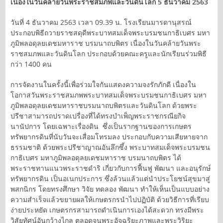
เนื่องในวันคล้ายวันพระราชสมภพและวันดินโลก 5 ธันวาคม 2563
วันที่ 4 ธันวาคม 2563 เวลา 09.39 น. โรงเรียนมารดานุสรณ์
ประกอบพิธีถวายราชสดุดีพระบาทสมเด็จพระบรมชนกาธิเบศร มหา
ภูมิพลอดุลยเดชมหาราช บรมนาถบพิตร เนื่องในวันคล้ายวันพระ
ราชสมภพและวันดินโลก ประกอบด้วยคณะครูและนักเรียนร่วมพิธี
กว่า 1400 คน
การจัดงานในครั้งนี้เพื่อร่วมใจกันแสดงความจงรักภักดี เนื่องใน
โอกาสวันพระราชสมภพพระบาทสมเด็จพระบรมชนกาธิเบศร มหา
ภูมิพลอดุลยเดชมหาราชบรมนาถบพิตรและวันดินโลก ด้วยพระ
ปรีชาสามารถปราดเปรื่องที่ได้ทรงบำเพ็ญพระราชกรณียกิจ
นานัปการ โดยเฉพาะเรื่องดิน ซึ่งเป็นรากฐานของการเกษตร
ทรัพยากรดินที่นับวันจะเสื่อมโทรมลง ประกอบกับความเสียหายจาก
ธรรมชาติ ด้วยพระปรีชาญาณอันลึกซึ้ง พระบาทสมเด็จพระบรมชน
กาธิเบศร มหาภูมิพลอดุลยเดชมหาราช บรมนาถบพิตร ได้
พระราชทานแนวพระราชดำริ เกี่ยวกับการฟื้นฟู พัฒนา และอนุรักษ์
ทรัพยากรดิน เป็นอเนกประการ ซึ่งล้วนแล้วแต่นำประโยชน์สุขมาสู่
พสกนิกร โดยทรงศึกษา วิจัย ทดลอง พัฒนา ทำให้เห็นเป็นแบบอย่าง
ความสำเร็จแล้วขยายผลให้เกษตรกรนำไปปฏิบัติ ด้วยวิธีการที่เรียบ
ง่ายประหยัด เกษตรกรสามารถดำเนินการเองได้สะดวก ทรงมีพระ
วิสัยทัศน์อันกว้างไกล ตลอดจนพระอัจฉริยะภาพและพระวิริยะ