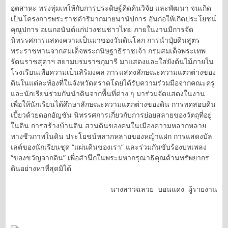
อุตสาหะ ทรงทุ่มเทให้กับการประดิษฐ์คิดค้นวิจัย และพัฒนา จนเกิด
เป็นโครงการพระราชดำริมากมายนานัปการ อันก่อให้เกิดประโยชน์
คุณูปการ อเนกอนันต์แก่ปวงชนชาวไทย ภายในงานมีการจัด
นิทรรศการแสดงความเป็นมาของวันดินโลก การนำปุ๋ยดินสูตร
พระราชทานจากสมเด็จพระกนิษฐาธิราชเจ้า กรมสมเด็จพระเทพ
รัตนราชสุดาฯ สยามบรมราชกุมารี มาแสดงและใส่ยังต้นไม้ภายใน
โรงเรียนเพื่อความเป็นสิริมงคล การแสดงลักษณะความแตกต่างของ
ดินในแต่ละท้องที่ในจังหวัดตราดโดยได้รับความร่วมมือจากคณะครู
และนักเรียนร่วมกันนำดินจากพื้นที่ต่าง ๆ มาร่วมจัดแสดงในงาน
เพื่อให้นักเรียนได้ศึกษาลักษณะความแตกต่างของดิน การทดสอบดิน
เปี้ยวด้วยดอกอัญชัน นิทรรศการเกี่ยวกับการย่อยสลายของวัตถุที่อยู่
ในดิน การสร้างบ้านดิน สวนดินของคนในเมืองความหลากหลาย
ทางชีวภาพในดิน ประโยชน์หลากหลายของหญ้าแฝก การแสดงบัล
เล่ต์ของนักเรียนชุด “แผ่นดินของเรา” และร่วมกันขับร้องบทเพลง
“ของขวัญจากดิน” เพื่อสำนึกในพระมหากรุณาธิคุณด้านทรัพยากร
ดินอย่างหาที่สุดมิได้
นางสาวฉลวย บอนแดง ผู้รายงาน