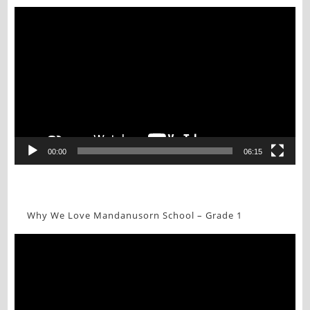
Video
Player
00:00
06:15
Why We Love Mandanusorn School – Grade 1
Video
Player