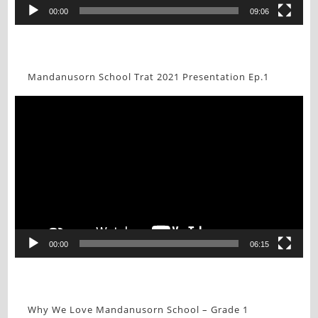
00:00
09:06
Mandanusorn School Trat 2021 Presentation Ep.1
Video
Player
00:00
06:15
Why We Love Mandanusorn School – Grade 1