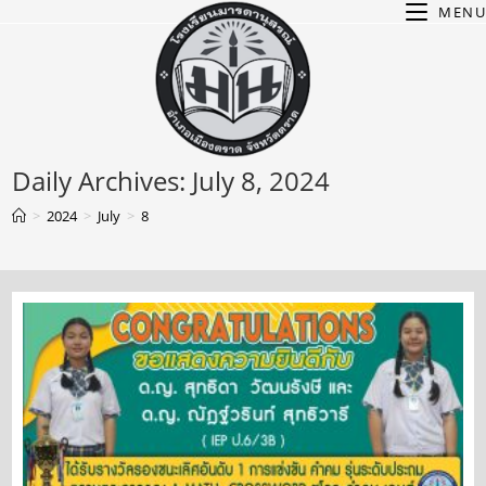
Skip
MENU
to
content
Daily Archives: July 8, 2024
>
2024
>
July
>
8